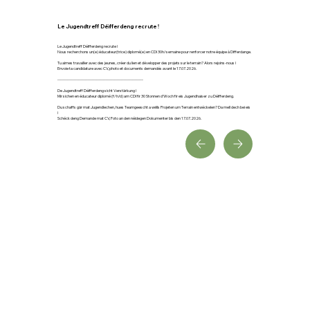
Le Jugendtreff Déifferdeng recrute !
Le Jugendtreff Déifferdeng recrute !
Nous recherchons un(e) éducateur(trice) diplomé(e) en CDI 30h/semaine pour renforcer notre équipe à Differdange.
Tu aimes travailler avec des jeunes, créer du lien et développer des projets sur le terrain? Alors rejoins-nous !
Envoie ta candidature avec CV, photo et documents demandés avant le 17.07.2026.
--------------------------------------------------------------
De Jugendtreff Déifferdeng sicht Verstärkung !
Mir sichen en éducateur diplomé (f/h/d) am CDI fir 30 Stonnen d'Woch fir eis Jugendhaiser zu Déifferdeng.
Du schaffs gär mat Jugendlechen, hues Teamgeescht a wëlls Projeten um Terrain entwéckelen? Da mell dech bei eis
!
Schéck deng Demande mat CV, Foto an den néidegen Dokumenter bis den 17.07.2026.