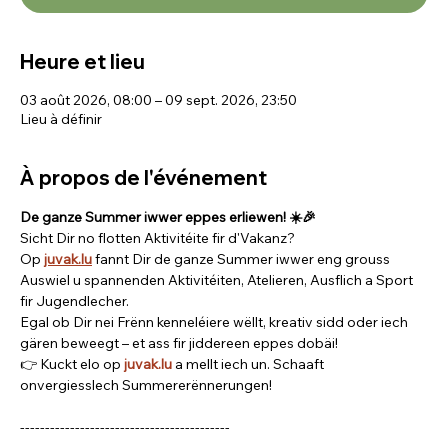
Heure et lieu
03 août 2026, 08:00 – 09 sept. 2026, 23:50
Lieu à définir
À propos de l'événement
De ganze Summer iwwer eppes erliewen! ☀️🎉
Sicht Dir no flotten Aktivitéite fir d'Vakanz? 
Op 
juvak.lu
fannt Dir de ganze Summer iwwer eng grouss 
Auswiel u spannenden Aktivitéiten, Atelieren, Ausflich a Sport 
fir Jugendlecher.
Egal ob Dir nei Frënn kenneléiere wëllt, kreativ sidd oder iech 
gären beweegt – et ass fir jiddereen eppes dobäi!
👉 Kuckt elo op 
juvak.lu
 a mellt iech un. Schaaft 
onvergiesslech Summererënnerungen!
------------------------------------------