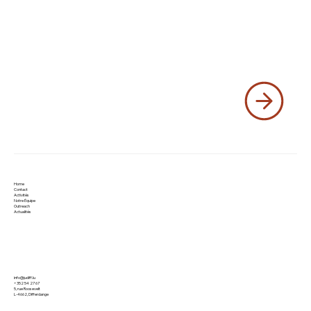
Home
Contact
Activités
Notre Équipe
Outreach
Actualités
info@judiff.lu
+352 54 27 67
5, rue Roosevelt
L-4662, Differdange