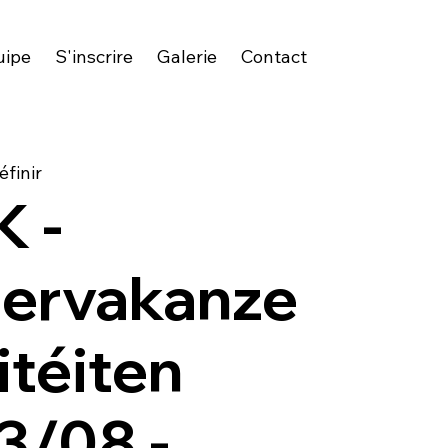
uipe
S'inscrire
Galerie
Contact
éfinir
 -
ervakanze
itéiten
3/08 -