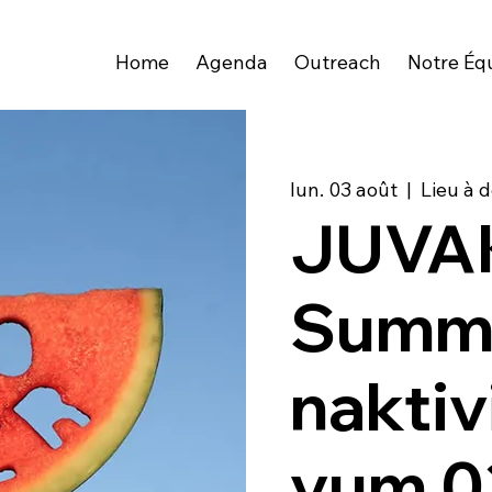
Home
Agenda
Outreach
Notre Éq
lun. 03 août
  |  
Lieu à d
JUVAK
Summ
naktiv
vum 0