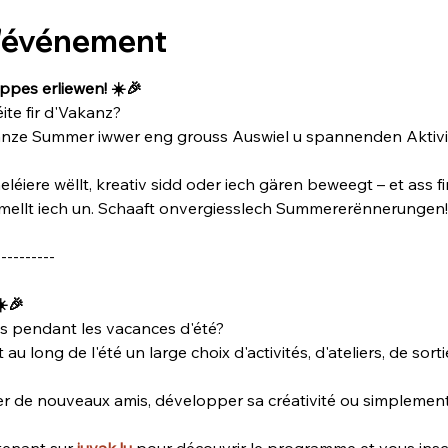
l'événement
pes erliewen! ☀️🎉
éite fir d'Vakanz? 
anze Summer iwwer eng grouss Auswiel u spannenden Aktivitéi
léiere wëllt, kreativ sidd oder iech gären beweegt – et ass f
 mellt iech un. Schaaft onvergiesslech Summererënnerungen!
----------
☀️🎉
s pendant les vacances d'été? 
au long de l'été un large choix d'activités, d'ateliers, de sort
er de nouveaux amis, développer sa créativité ou simplement
enant sur 
juvak.lu
 pour découvrir le programme et vous inscri