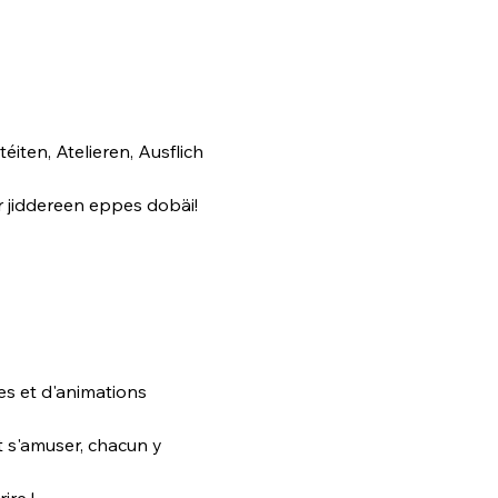
ten, Atelieren, Ausflich 
ir jiddereen eppes dobäi!
ies et d'animations 
 s'amuser, chacun y 
re ! 