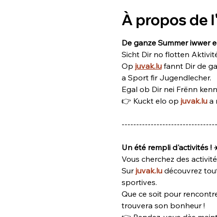
À propos de 
De ganze Summer iwwer ep
Sicht Dir no flotten Aktivit
Op 
juvak.lu
fannt Dir de g
a Sport fir Jugendlecher.
Egal ob Dir nei Frënn kenne
👉 Kuckt elo op 
juvak.lu
 a
--------------------------------
Un été rempli d'activités ! 
Vous cherchez des activité
Sur 
juvak.lu
 découvrez tout 
sportives.
Que ce soit pour rencontr
trouvera son bonheur !
👉 Rendez-vous dès maint