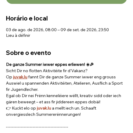
Horário e local
03 de ago. de 2026, 08:00 – 09 de set. de 2026, 23:50
Lieu à définir
Sobre o evento
De ganze Summer iwwer eppes erliewen! ☀️🎉
Sicht Dir no flotten Aktivitéite fir d'Vakanz? 
Op 
juvak.lu
fannt Dir de ganze Summer iwwer eng grouss 
Auswiel u spannenden Aktivitéiten, Atelieren, Ausflich a Sport 
fir Jugendlecher.
Egal ob Dir nei Frënn kenneléiere wëllt, kreativ sidd oder iech 
gären beweegt – et ass fir jiddereen eppes dobäi!
👉 Kuckt elo op 
juvak.lu
 a mellt iech un. Schaaft 
onvergiesslech Summererënnerungen!
------------------------------------------