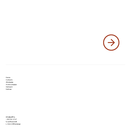
Home
Contacto
Atividades
A nossa equipa
Outreach
Notícias
info@judiff.lu
+352 54 27 67
5, rue Roosevelt
L-4662, Differdange