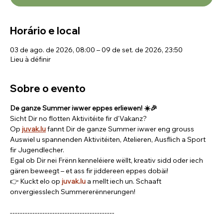
Horário e local
03 de ago. de 2026, 08:00 – 09 de set. de 2026, 23:50
Lieu à définir
Sobre o evento
De ganze Summer iwwer eppes erliewen! ☀️🎉
Sicht Dir no flotten Aktivitéite fir d'Vakanz? 
Op 
juvak.lu
fannt Dir de ganze Summer iwwer eng grouss 
Auswiel u spannenden Aktivitéiten, Atelieren, Ausflich a Sport 
fir Jugendlecher.
Egal ob Dir nei Frënn kenneléiere wëllt, kreativ sidd oder iech 
gären beweegt – et ass fir jiddereen eppes dobäi!
👉 Kuckt elo op 
juvak.lu
 a mellt iech un. Schaaft 
onvergiesslech Summererënnerungen!
------------------------------------------