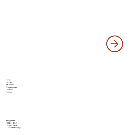
Home
Contacto
Atividades
A nossa equipa
Outreach
Notícias
info@judiff.lu
+352 54 27 67
5, rue Roosevelt
L-4662, Differdange