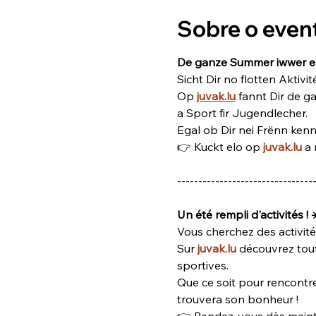
Sobre o even
De ganze Summer iwwer ep
Sicht Dir no flotten Aktivit
Op 
juvak.lu
fannt Dir de g
a Sport fir Jugendlecher.
Egal ob Dir nei Frënn kenne
👉 Kuckt elo op 
juvak.lu
 a
--------------------------------
Un été rempli d'activités ! 
Vous cherchez des activité
Sur 
juvak.lu
 découvrez tout 
sportives.
Que ce soit pour rencontr
trouvera son bonheur !
👉 Rendez-vous dès maint