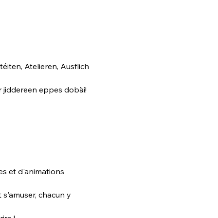
ten, Atelieren, Ausflich 
ir jiddereen eppes dobäi!
ies et d'animations 
 s'amuser, chacun y 
re ! 