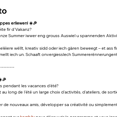
to
pes erliewen! ☀️🎉
éite fir d'Vakanz? 
anze Summer iwwer eng grouss Auswiel u spannenden Aktivitéi
léiere wëllt, kreativ sidd oder iech gären beweegt – et ass f
 mellt iech un. Schaaft onvergiesslech Summererënnerungen!
----------
☀️🎉
s pendant les vacances d'été? 
au long de l'été un large choix d'activités, d'ateliers, de sort
er de nouveaux amis, développer sa créativité ou simplement
enant sur 
juvak.lu
 pour découvrir le programme et vous inscri