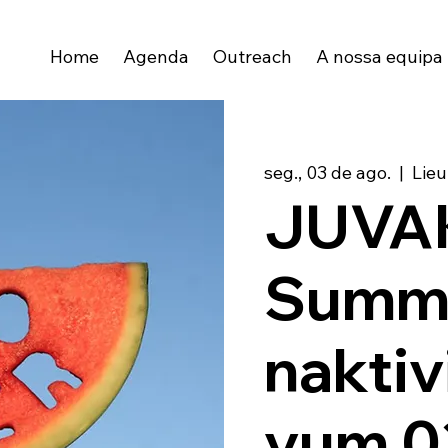
Home
Agenda
Outreach
A nossa equipa
seg., 03 de ago.
  |  
Lieu
JUVAK
Summ
naktiv
vum 0