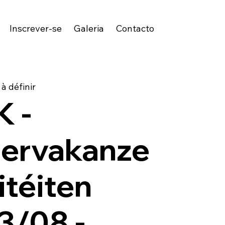
Inscrever-se
Galeria
Contacto
 à définir
 -
ervakanze
itéiten
3/08 -