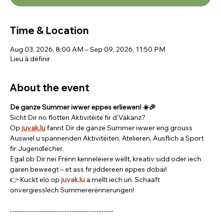
Time & Location
Aug 03, 2026, 8:00 AM – Sep 09, 2026, 11:50 PM
Lieu à définir
About the event
De ganze Summer iwwer eppes erliewen! ☀️🎉
Sicht Dir no flotten Aktivitéite fir d'Vakanz? 
Op 
juvak.lu
fannt Dir de ganze Summer iwwer eng grouss 
Auswiel u spannenden Aktivitéiten, Atelieren, Ausflich a Sport 
fir Jugendlecher.
Egal ob Dir nei Frënn kenneléiere wëllt, kreativ sidd oder iech 
gären beweegt – et ass fir jiddereen eppes dobäi!
👉 Kuckt elo op 
juvak.lu
 a mellt iech un. Schaaft 
onvergiesslech Summererënnerungen!
------------------------------------------