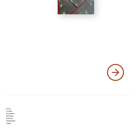
Home
Kontakt
Aktiviteiten
Eis Équipe
Outreach
Neiegkeeten
Legals