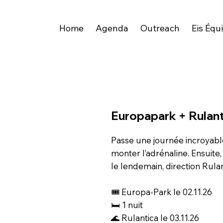
Home
Agenda
Outreach
Eis Équ
Europapark + Rulant
Passe une journée incroyable
monter l’adrénaline. Ensuite
le lendemain, direction Rula
🎟️ Europa-Park le 02.11.26
🛏️ 1 nuit
🌊 Rulantica le 03.11.26